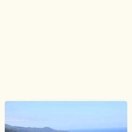
Was Sie in 3 Tagen auf Pico Island tun können:
einfache und flexible Reiseroute
4 Minuten