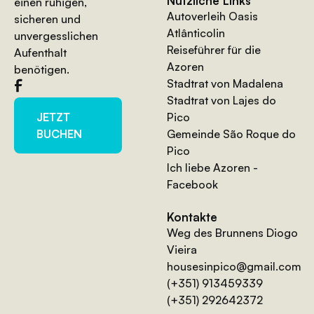
Nützliche Links
einen ruhigen,
Autoverleih Oasis
sicheren und
Atlânticolin
unvergesslichen
Reiseführer für die
Aufenthalt
Azoren
benötigen.
Stadtrat von Madalena
Stadtrat von Lajes do
Pico
JETZT
Gemeinde São Roque do
BUCHEN
Pico
Ich liebe Azoren -
Facebook
Kontakte
Weg des Brunnens Diogo
Vieira
housesinpico@gmail.com
(+351) 913459339
(+351) 292642372