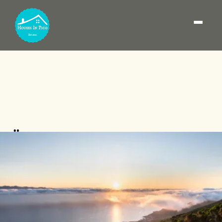
Übernachtungsmöglichkei
auf Pico Island: beste
Gegenden (und wie man
die Basis auswählt)